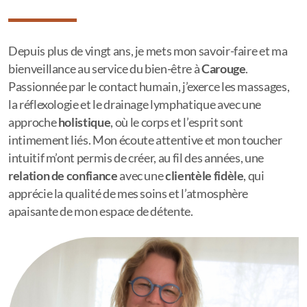
Depuis plus de vingt ans, je mets mon savoir-faire et ma
bienveillance au service du bien-être à
Carouge
.
Passionnée par le contact humain, j’exerce les massages,
la réflexologie et le drainage lymphatique avec une
approche
holistique
, où le corps et l’esprit sont
intimement liés. Mon écoute attentive et mon toucher
intuitif m’ont permis de créer, au fil des années, une
relation de confiance
avec une
clientèle fidèle
, qui
apprécie la qualité de mes soins et l’atmosphère
apaisante de mon espace de détente.