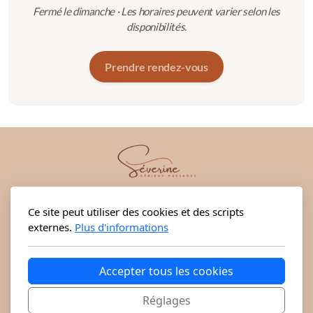
Fermé le dimanche · Les horaires peuvent varier selon les
disponibilités.
Prendre rendez-vous
Séverine Débieux
Ce site peut utiliser des cookies et des scripts
2, boulevard des Promenades - 1227 Carouge/GE - Tél.
externes.
Plus d'informations
079 401 72 46
info@severinedebieux.ch
Accepter tous les cookies
Réglages